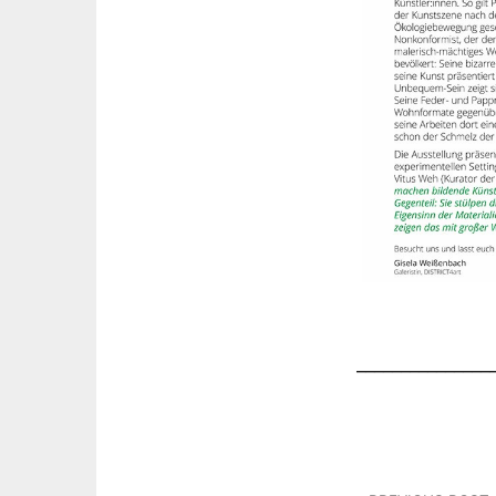
_______________
Post