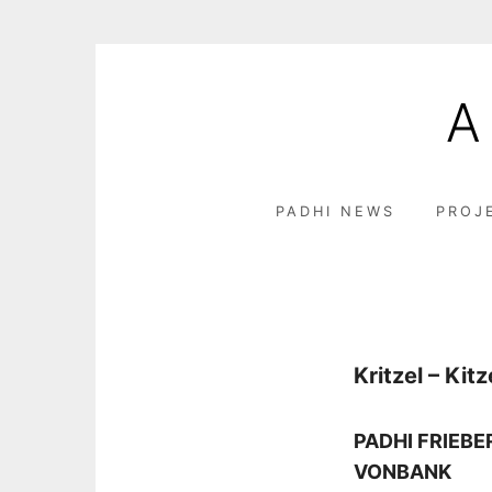
Skip
to
A
content
PADHI NEWS
PROJ
Kritzel – Kitz
PADHI FRIEBE
VONBANK