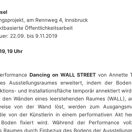
nsel
gsprojekt, am Rennweg 4, Innsbruck
ktbasierte Öffentlichkeitsarbeit
er: 22.09. bis 9.11.2019
19, 19 Uhr
Performance
Dancing on WALL STREET
von Annette 
es Ausstellungsraumes erweitert, indem der Boden
ktions- und Installationsfläche temporär annektiert wird
n den Wänden eines leerstehenden Raumes (WALL), a
weise von der Wand löst, werden zum Ausgangsmat
ie von der Künstlerin in einem performativen Akt he
oden fixiert wird. Während der Performance vollz
s Raumes durch Einbezug des Bodens der Ausstellungs