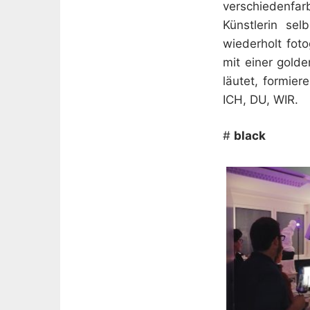
verschiedenfar
Künstlerin se
wiederholt foto
mit einer gold
läutet, formie
ICH, DU, WIR.
#
black