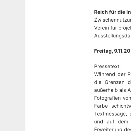
Reich für die I
Zwischennutzun
Verein für proje
Ausstellungsdau
Freitag, 9.11.20
Pressetext:
Während der 
die Grenzen d
außerhalb als A
Fotografien vo
Farbe schicht
Textmessage, d
und auf dem B
Erweiterung de