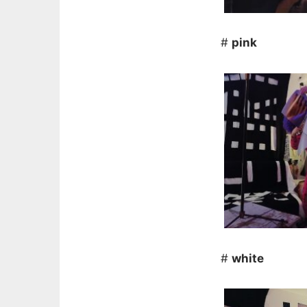
#
pink
#
white