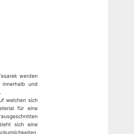
Tesarek werden
 innerhalb und
.
uf welchen sich
erial für eine
rausgeschnitten
ieht sich eine
räumlichkeiten,