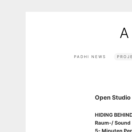
Skip
to
A
content
PADHI NEWS
PROJ
Open Studio
HIDING BEHIN
Raum-/ Sound I
5- Minuten Per